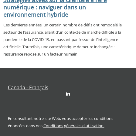
Stratégies axées sur la clientèle à l’ère
numérique : naviguer dans un
environnement hybride
Ces dernières années, un certain nombre de défis ont remodelé le
secteur de l’assurance, allant d’un contexte de marché difficile à la
pandémie de la COVID-19, en passant par l’essor de l’intelligence
artificielle. Toutefois, une caractéristique demeure inchangée :
l’assurance repose sur un facteur humain.
Canada - Français
LinkedIn
En consultant notre site Web, vous acceptez les conditions
énoncées dans nos
Conditions générales d'utilisation.
Footer