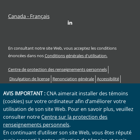
Canada - Français
LinkedIn
En consultant notre site Web, vous acceptez les conditions
énoncées dans nos
Conditions générales d'utilisation.
Footer
Centre de protection des renseignements personnels
Divulgation de license
Renonciation générale
Accessibilité
Procédure de plainte
AVIS IMPORTANT :
CNA aimerait installer des témoins
Code des droits et responsabilités des consommateurs
(cookies) sur votre ordinateur afin d’améliorer votre
Sitemap
utilisation de son site Web. Pour en savoir plus, veuillez
consulter notre
Centre sur la protection des
"CNA" est une marque de service enregistrée par CNA Corporation
renseignements personnels
.
Financière avec le United States Patent and Trademark Office.
En continuant d’utiliser son site Web, vous êtes réputé
Certain CNA filiales Corporation Financière utilisent the "CNA"