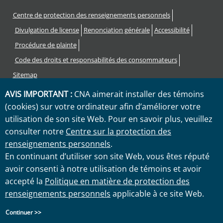
Footer
Centre de protection des renseignements personnels
Divulgation de license
Renonciation générale
Accessibilité
Procédure de plainte
Code des droits et responsabilités des consommateurs
Sitemap
AVIS IMPORTANT :
CNA aimerait installer des témoins
"CNA" est une marque de service enregistrée par CNA Corporation
(cookies) sur votre ordinateur afin d’améliorer votre
Financière avec le United States Patent and Trademark Office.
utilisation de son site Web. Pour en savoir plus, veuillez
Certain CNA filiales Corporation Financière utilisent the "CNA"
consulter notre
Centre sur la protection des
marque de service dans le cadre des activités de souscription et de
renseignements personnels
.
réclamations d'assurance. droits d'auteur © 2026 CNA. Tous les
En continuant d’utiliser son site Web, vous êtes réputé
droits sont réservés.
avoir consenti à notre utilisation de témoins et avoir
accepté la
Politique en matière de protection des
renseignements personnels
applicable à ce site Web.
Continuer >>