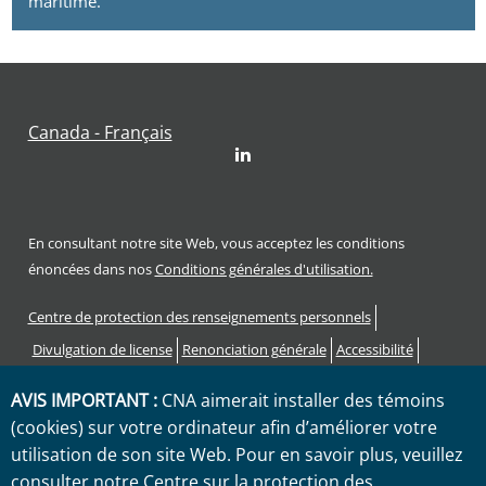
maritime.
Canada - Français
LinkedIn
En consultant notre site Web, vous acceptez les conditions
énoncées dans nos
Conditions générales d'utilisation.
Footer
Centre de protection des renseignements personnels
Divulgation de license
Renonciation générale
Accessibilité
Procédure de plainte
AVIS IMPORTANT :
CNA aimerait installer des témoins
Code des droits et responsabilités des consommateurs
(cookies) sur votre ordinateur afin d’améliorer votre
Sitemap
utilisation de son site Web. Pour en savoir plus, veuillez
consulter notre
Centre sur la protection des