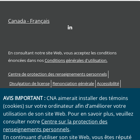
Canada - Français
LinkedIn
En consultant notre site Web, vous acceptez les conditions
énoncées dans nos
Conditions générales d'utilisation.
Footer
Centre de protection des renseignements personnels
Divulgation de license
Renonciation générale
Accessibilité
Procédure de plainte
AVIS IMPORTANT :
CNA aimerait installer des témoins
Code des droits et responsabilités des consommateurs
(cookies) sur votre ordinateur afin d’améliorer votre
Sitemap
utilisation de son site Web. Pour en savoir plus, veuillez
consulter notre
Centre sur la protection des
"CNA" est une marque de service enregistrée par CNA Corporation
renseignements personnels
.
Financière avec le United States Patent and Trademark Office.
En continuant d’utiliser son site Web, vous êtes réputé