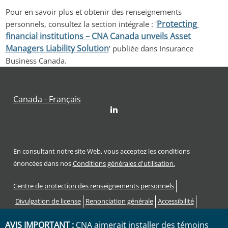
Pour en savoir plus et obtenir des renseignements 
Protecting 
personnels, consultez la section intégrale : '
financial institutions – CNA Canada unveils Asset 
Managers Liability Solution
’ publiée dans Insurance 
Business Canada.
Canada - Français
LinkedIn
En consultant notre site Web, vous acceptez les conditions
énoncées dans nos
Conditions générales d'utilisation.
Footer
Centre de protection des renseignements personnels
Divulgation de license
Renonciation générale
Accessibilité
Procédure de plainte
AVIS IMPORTANT :
CNA aimerait installer des témoins