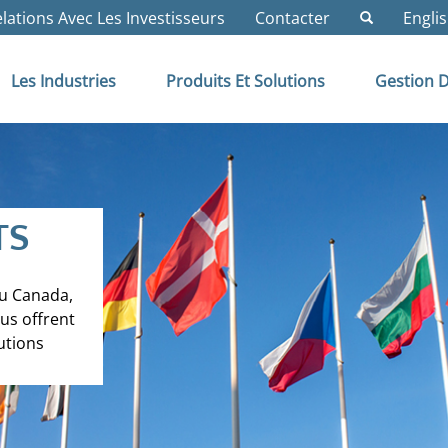
lations Avec Les Investisseurs
Contacter
Engli
Les Industries
Produits Et Solutions
Gestion D
TS
u Canada,
us offrent
utions