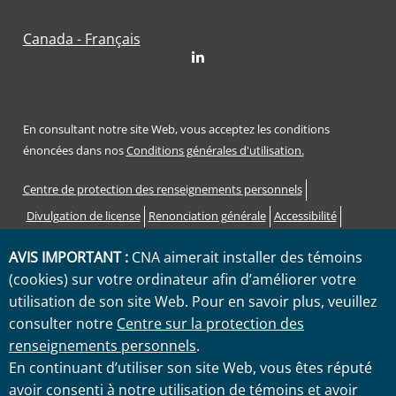
Canada - Français
LinkedIn
En consultant notre site Web, vous acceptez les conditions
énoncées dans nos
Conditions générales d'utilisation.
Footer
Centre de protection des renseignements personnels
Divulgation de license
Renonciation générale
Accessibilité
Procédure de plainte
AVIS IMPORTANT :
CNA aimerait installer des témoins
Code des droits et responsabilités des consommateurs
(cookies) sur votre ordinateur afin d’améliorer votre
Sitemap
utilisation de son site Web. Pour en savoir plus, veuillez
consulter notre
Centre sur la protection des
"CNA" est une marque de service enregistrée par CNA Corporation
renseignements personnels
.
Financière avec le United States Patent and Trademark Office.
En continuant d’utiliser son site Web, vous êtes réputé
Certain CNA filiales Corporation Financière utilisent the "CNA"
avoir consenti à notre utilisation de témoins et avoir